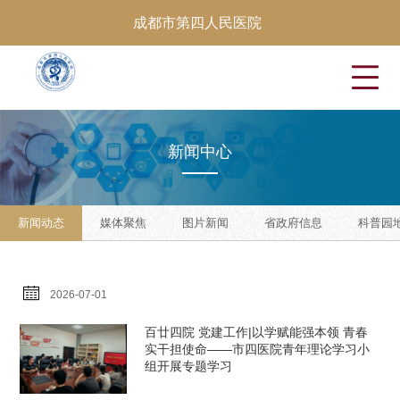
成都市第四人民医院
新
闻
中
心
新闻动态
媒体聚焦
图片新闻
省政府信息
科普园
2026-07-01
百廿四院 党建工作|以学赋能强本领 青春
实干担使命——市四医院青年理论学习小
组开展专题学习