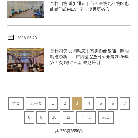
百廿四院 重要通知｜市四医院九江院区也
能做门诊MECT了！便民更省心
2026-06-23
百廿四院 要闻动态｜夯实影像基础，赋能
精准诊断——市四医院放射科开展2026年
第四次医师“三基”专题培训
首页
上一页
1
2
3
4
5
6
7
8
9
10
11
下一页
末页
共
356
页
3558
条