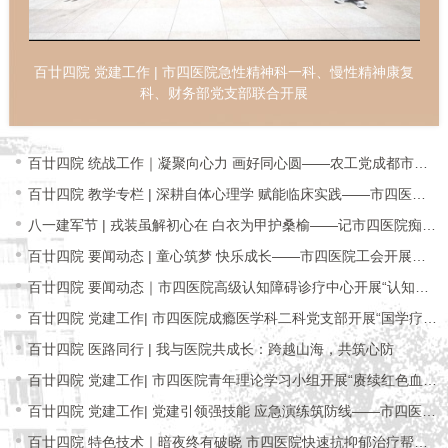
百廿四院 党建工作 | 市四医院急性精神科一科、慢性精神康复
科、财务部党支部联合开展
百廿四院 统战工作｜凝聚向心力 画好同心圆——农工党成都市第
四人民医院
百廿四院 教学专栏 | 深耕自体心理学 赋能临床实践——市四医院
开展自体心
八一建军节 | 戎装虽解初心在 白衣为甲护桑榆——记市四医院痴呆
伴精神障
百廿四院 要闻动态 | 童心筑梦 快乐成长——市四医院工会开展第
四届职工子
百廿四院 要闻动态｜市四医院高级认知障碍诊疗中心开展“认知障
碍前沿非药
百廿四院 党建工作| 市四医院成瘾医学科二科党支部开展“国学疗
愈”主题党
百廿四院 医路同行 | 我与医院共成长：跨越山海，共筑心防
百廿四院 党建工作| 市四医院青年理论学习小组开展“赓续红色血
脉，践行医
百廿四院 党建工作| 党建引领强技能 应急演练筑防线——市四医院
睡眠医学中
百廿四院 特色技术｜暗夜终有破晓 市四医院快速抗抑郁治疗帮助