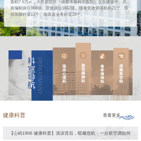
面积7.5万㎡，大邑新院区（成都市脑科学医院）正在建设中。共
有编制床位958张、开放床位1662张。现有党政管理机构21个、医
技医辅科室11个、临床及业务科室29个。
健康科普
查看更多
【心屿1906 健康科普】清凉背后，暗藏危机：一台脏空调如何