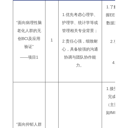
1.了解神
1.优先考虑心理学、
握EEG数据
“面向病理性脑
护理学、统计学等或
数据采集、
老化人群的无
管理相关专业背景；
创BCI及应用
1
2.责任心强，细致耐
2.项目
验证”
心，具备较强的沟通
3.
——项目1
协调与团队协作能
4.课题
力。
5.
1.接受技
完成与岗
（主要为脑
如fMRI、E
“面向抑郁人群