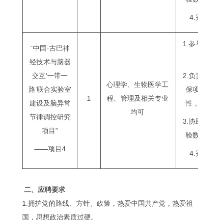
4.完成
1.参与项
“中国-古巴神
经技术与脑器
交互‘一带一
2.负责项
心理学、生物医学工
路’联合实验室
保项目收
1
程、管理及相关专业
建设及脑异常
性，并按
均可
节律调控研究
3.协助团
项目”
验数据采
——项目4
4.完成
二、应聘要求
1.拥护党的路线、方针、政策，热爱中国共产党，热爱祖
国，思想政治素质过硬。