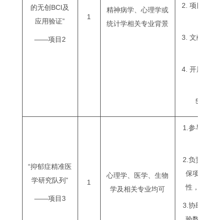
2. 项目整
的无创BCI及
精神病学、心理学或
1
应用验证”
统计学相关专业背景
3. 文献资
——项目2
4. 开展课
录
5. 课
1.参与项
2.负责项
“抑郁症精准医
保项目收
心理学、医学、生物
学研究队列”
1
性，并按
学及相关专业均可
——项目3
3.协助团
验数据采