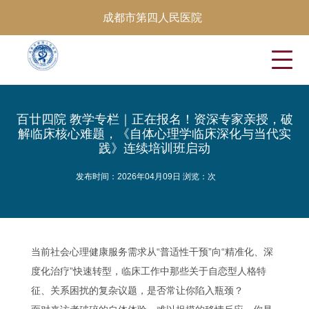
成都市第四人民医院
百廿四院 教学专栏｜正在报名！资深专家亲授，破
解临床核心难题，《自体心理学临床深化与当代实
践》连续培训班启动
发布时间：2026年04月09日 浏览：
次
当前社会心理健康服务需求从“普适性干预”向“精准化、深
度化治疗”快速转型，临床工作中那些关于自恋型人格特
征、关系困扰的复杂议题，是否常让你陷入瓶颈？