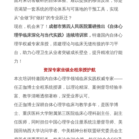
面对来访者破碎的自体体验、难以捉摸的移情反应，你是
否渴望一套系统的理论体系与可落地的干预工具，实现
从“会做”到“做好”的专业跃迁？
现在，机会来了！
成都市第四人民医院重磅推出《自体心
理学临床深化与当代实践》连续培训班，
特邀国内自体心
理学权威专家亲授，搭建理论与临床无缝衔接的学习平
台，助力心理卫生从业者突破成长壁垒，提升精准治疗能
力！
资深专家坐镇全程亲授护航
本次培训特邀国内自体心理学领域临床实践权威专家——
任正伽博士全程系统授课，以理论精深、案例督导经验丰
富、教学清晰透彻著称，深受业界认可。
任正伽博士深耕自体心理学临床与教学多年，是医学博
士、重庆医科大学附属第三医院临床心理科副主任、副主
任医师，同时担任中国心理学会注册系统注册督导师、美
国田纳西大学访问学者、中美精神分析联盟研究委员会主