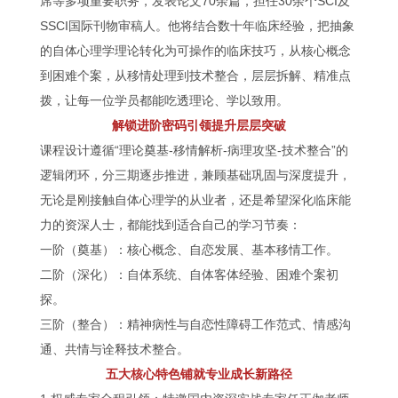
席等多项重要职务，发表论文70余篇，担任30余个SCI及
SSCI国际刊物审稿人。他将结合数十年临床经验，把抽象
的自体心理学理论转化为可操作的临床技巧，从核心概念
到困难个案，从移情处理到技术整合，层层拆解、精准点
拨，让每一位学员都能吃透理论、学以致用。
解锁进阶密码引领提升层层突破
课程设计遵循“理论奠基-移情解析-病理攻坚-技术整合”的
逻辑闭环，分三期逐步推进，兼顾基础巩固与深度提升，
无论是刚接触自体心理学的从业者，还是希望深化临床能
力的资深人士，都能找到适合自己的学习节奏：
一阶（奠基）：核心概念、自恋发展、基本移情工作。
二阶（深化）：自体系统、自体客体经验、困难个案初
探。
三阶（整合）：精神病性与自恋性障碍工作范式、情感沟
通、共情与诠释技术整合。
五大核心特色铺就专业成长新路径