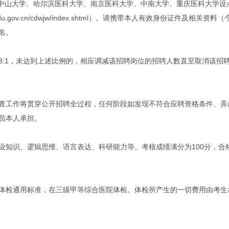
、中山大学、哈尔滨医科大学、南京医科大学、中南大学、重庆医科大学设
hengdu.gov.cn/cdwjw/index.shtml）。请携带本人有效身份证件
名。
3:1，未达到上述比例的，相应调减该招聘岗位的招聘人数直至取消该招
查工作将贯穿公开招聘全过程，任何阶段如发现不符合应聘资格条件、弄
员本人承担。
业知识、逻辑思维、语言表达、科研能力等。考核成绩满分为100分，合
体检通用标准，在三级甲等综合医院体检。体检所产生的一切费用由考生