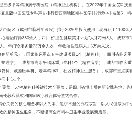
型三级甲等精神病专科医院（精神卫生机构）。在2023年中国医院科技量
3年复旦版中国医院专科声誉排行榜西南地区精神医学排行榜中排名第5，精
邑院区（成都市脑科学医院）拟于2026年投入使用。现有职工1100余
人、心理治疗师330余人，四川省“卫生健康英才计划”人才称号3人，成都市
人。年门诊服务量73万余人次，年收治住院病人1.6万余人次。
息创新单元），国家临床重点专科建设项目1个（精神科），四川省临床重
、护理学），成都市高水平临床重点专科1个（精神病学），成都市临床重
康复科、成瘾医学科、老年精神科、社区精神卫生服务），成都市重点实
专病中心1个。
疗全覆盖、57种精神科关键技术全覆盖，是四川省博士后创新实践基地。
南伦敦和莫兹利国家医疗联合体等签约合作。
、精心关爱的核心理念和以人为本、追求卓越的办院宗旨，以人民健康为中
效的精神卫生服务，不断谱写全市精神卫生事业发展新篇章。