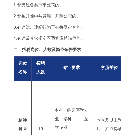
1.曾受过各类刑事处罚的。
2.曾被开除中共党籍、开除公职的。
3.有违法、违纪行为正在接受审查的。
4.有违反其它规定不适宜应聘岗位的。
二、
招聘岗位、
人数及岗位条件要求
岗位
招聘
专业要求
学历学位
名称
人数
本科：临床医学专
业、精神 医
精神
本科及以上学
初
学专业；
科医
10
历，并取得学