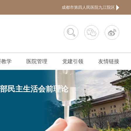
成都市第四人民医院九江院区



研教学
医院管理
党建引领
友情链接
导干部民主生活会前理论