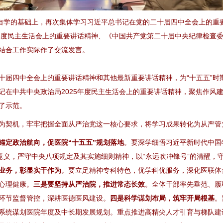
学的基础上，再次集体学习习近平总书记在党的二十届四中全会上的重
5年度民主生活会上的重要讲话精神、《中国共产党第二十届中央纪律检查
结合工作实际作了交流发言。
四中全会上的重要讲话精神和其他最新重要讲话精神，为“十五五”时
记在中共中央政治局2025年度民主生活会上的重要讲话精神，聚焦作风
了示范。
契机，牢牢把握全面从严治党这一核心要求，将学习成果转化为从严管
锚定政治航向，促医院“十五五”规划落地
。要深学细悟习近平新时代中国
性意义，严守中央八项规定及其实施细则精神，以“永远吹冲锋号”的清醒，
业务，彰显实干作为
。要立足精神专科特色，优学科优服务，深化医联体
心理健康。
三是要坚持从严治院，推进常态长效
。全体干部率先垂范、履
环节监督管控，深耕医德医风建设。
四是科学谋划布局，筑牢开局根基
。
系统谋划医院年度及中长期发展规划。重点推进高精尖人才引育与梯队建