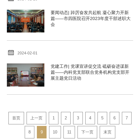
要闻动态| 踔厉奋发共起航 凝心聚力开新
篇——市四医院召开2023年度干部述职大
会
2024-02-01
党建工作| 党课宣讲促交流 砥砺奋进谋新
篇——内科党支部联合党务机构党支部开
展主题党日活动
首页
上一页
1
2
3
4
5
6
7
8
9
10
11
下一页
末页