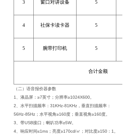
3
窗口对讲设备
5
4
社保卡读卡器
5
5
腕带打印机
5
合计金额
（二）语音报价器参数
1、液晶屏：≥7英寸；分辨率≥1024X600。
2、水平扫描频率：31KHz-81KHz，垂直扫描频率：
56Hz-85Hz；水平视角≥160度；垂直视角≥160度。
3、带USB接口；喇叭功率≥5W。
4、响应时间≤1ms；亮度≥170cd/㎡；对比度≥150：1。