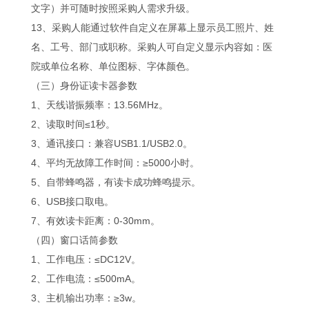
文字）并可随时按照采购人需求升级。
13、采购人能通过软件自定义在屏幕上显示员工照片、姓
名、工号、部门或职称。采购人可自定义显示内容如：医
院或单位名称、单位图标、字体颜色。
（三）身份证读卡器参数
1、天线谐振频率：13.56MHz。
2、读取时间≤1秒。
3、通讯接口：兼容USB1.1/USB2.0。
4、平均无故障工作时间：≥5000小时。
5、自带蜂鸣器，有读卡成功蜂鸣提示。
6、USB接口取电。
7、有效读卡距离：0-30mm。
（四）窗口话筒参数
1、工作电压：≤DC12V。
2、工作电流：≤500mA。
3、主机输出功率：≥3w。