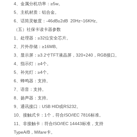
4、金属分机功率：≥5w。
5、主机材质：铝合金。
6、话筒灵敏度：-46dB±2dB 20Hz~16KHz。
（五）社保卡读卡器参数
1、处理器：≥32位安全芯片。
2、片外存储：≥16MB。
3、显示屏：≥3.2寸TFT液晶屏，320+240，RGB接口。
4、指示灯：≥4个。
5、补光灯：≥4个。
6、蜂鸣器：支持。
7、语音：支持。
8、扬声器：支持。
9、通讯接口：USB HID或RS232。
10、接触式卡：1个，符合ISO/IEC 7816标准。
11、非接触卡：符合ISO/IEC 14443标准，支持
TypeA/B，Mifare卡。