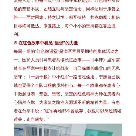
复是常态，但每一次不放弃都在累积进步。红色精神所传
递的坚韧不拔、团结互助与坚定信念，同样适用于康复之
路——面对困难，持之以恒；相互扶持，共克病魔；相信
目标终可抵达。康复路上，每个小小的坚持都在靠近胜
利。
※ 在红色故事中看见“坚强”的力量
每周一期的“红色微课堂”是病区里最受期待的集体活动之
一。医护人员引导患者共读长征故事——《丰碑》里军需
处长在严寒中把棉衣让给战友，自己冻僵长眠雪山的无私
坚守；《一袋干粮》中小红军一路省吃俭用，宁愿自己挨
饿也要保全全队口粮的质朴担当。每一个故事都在患者心
中激起涟漪，坚强、坚韧、坚定的红色精神火种在患者内
心悄然点燃，为康复之路注入源源不断的精神力量。有患
者在分享中说：“红军再难都不曾放弃，我也可以熬过情绪
难关，走向康复。”