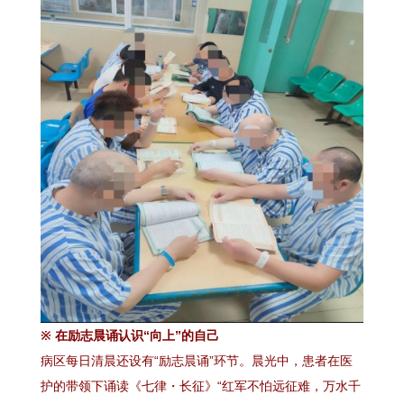
※ 在励志晨诵认识“向上”的自己
病区每日清晨还设有“励志晨诵”环节。晨光中，患者在医
护的带领下诵读《七律・长征》“红军不怕远征难，万水千