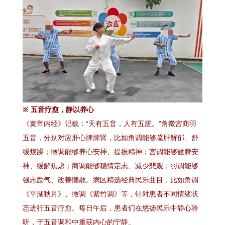
※ 五音疗愈，静以养心
《黄帝内经》记载：“天有五音，人有五脏。”角徵宫商羽
五音，分别对应肝心脾肺肾，比如角调能够疏肝解郁、舒
缓烦躁；徵调能够养心安神、提振精神；宫调能够健脾安
神、缓解焦虑；商调能够稳情定志、减少悲观；羽调能够
强志励气、改善懒散。病区精选经典民乐曲目，比如角调
《平湖秋月》、徵调《紫竹调》等，针对患者不同情绪状
态进行五音疗愈。每日午后，患者们在悠扬民乐中静心聆
听，于五音调和中重获内心的宁静。