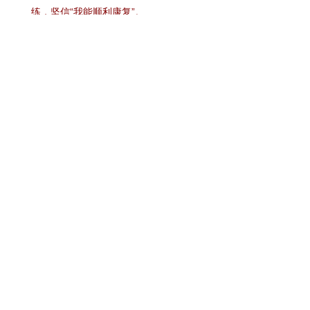
练，坚信“我能顺利康复”。
今后，市四医院急性精神科三科党支部将不断探索和创新
康复模式，让患者在红色精神的激励下坚定康复信念，在
传统文化的滋养中安顿身心，在日复一日的坚持中重获生
活勇气，逐步恢复社会功能，最终顺利回归家庭、回归社
会，拥抱健康、有尊严、有质量的美好生活。
致敬每一位在康复路上“自强不息”的勇者。

返回列表
