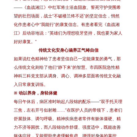
——《血战湘江》中红军将士浴血阻敌、誓死守护突围希
望的壮烈场面，战士“不破楼兰终不还”的坚定信念，悄然
化作患者心中“我能行”的康复信念。有患者看完《血战湘
江》后动容地说：“英雄们为理想咬牙坚持，我也要为家人
好好康复。”
传统文化安身心涵养正气铸自信
如果说红色精神给了患者坚信自己一定能康复的勇气，那
么传统文化则给了他们“静下来”的智慧。市四医院急性精
神科三科党支部从调身、调心、调神多层面将传统文化融
入日常康复训练。
※ 动以养身，身轻体健
每日午休后，病区准时响起八段锦的配乐——“双手托天理
三焦，左右开弓似射雕……”在医护人员的带领下，患者们
舒展肢体、调匀呼吸。精神疾病患者常伴有躯体僵硬、精
力不济等困扰，而八段锦动作舒缓、强度适中，既能改善
躯体症状，又能帮助患者缓解焦虑、增强对身体的掌控