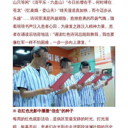
山只等闲”《清平乐・六盘山》“今日长缨在手，何时缚住
苍龙”《忆秦娥・娄山关》“雄关漫道真如铁，而今迈步从
头越”……诗词里满是跨越艰险、愈挫愈勇的昂扬气魄，随
着琅琅书声注入患者心田，为康复之路注入精神力量。患
者在诵读后动容地说：“诵读红色诗词总能鼓舞我，我也要
像红军一样不怕困难，一步一步向上康复。”
※ 在红色光影中播撒“信念”的种子
每周的红色观影活动，是病区里最安静的时光。灯光渐
暗，银幕亮起，患者们在光影中走进那段波澜壮阔的历史