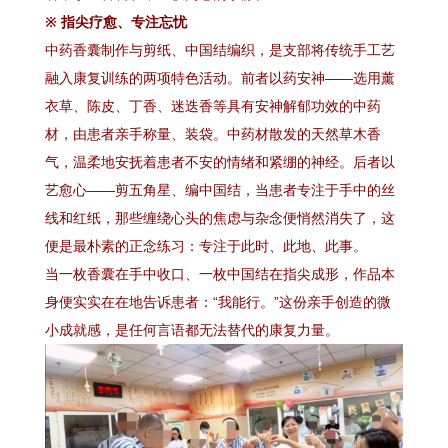
※ 指尖疗愈、专注忘忧
中药香囊制作与剪纸、中国结编织，是支部将传统手工艺
融入康复训练的两项特色活动。前者以药安神——选用薰
衣草、陈皮、丁香、迷迭香等具有安神解郁功效的中药
材，由患者亲手称量、装袋。中药材散发的天然草木香
气，温柔地安抚着患者不安的情绪和紧绷的神经。后者以
艺愈心——剪五角星、编中国结，当患者专注于手中的丝
线和红纸，那些缠绕心头的焦虑与杂念便悄然消失了，这
便是最朴素的正念练习：专注于此时、此地、此事。
当一枚香囊在手中收口、一枚中国结在指尖成形，作品本
身便实实在在地告诉患者：“我能行。”这份亲手创造的微
小成就感，是任何言语都无法替代的康复力量。