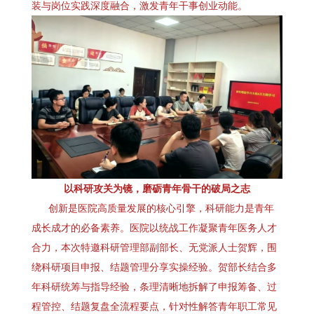
装与岗位实践深度融合，激发青年干事创业动能。
以科研攻关为镜，磨砺青年骨干的破局之志
创新是医院高质量发展的核心引擎，科研能力是青年
成长成才的必备素养。医院以统战工作凝聚青年医务人才
合力，本次特邀科研管理部副部长、无党派人士贺辉，围
绕科研项目申报、结题管理分享实操经验。贺部长结合多
年科研统筹与指导经验，条理清晰地拆解了申报筹备、过
程管控、结题复盘全流程要点，针对性解答青年职工常见