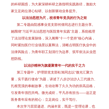
的科研困惑，为大家深耕科研之路指明实践路径，激励大
家立足岗位潜心钻研、以创新驱动业务提升。
以法治思想为尺，校准青年党员的行为之矩
第二专题由院感事业党支部何倩同志进行主题分享。
她围绕“习近平法治思想与医院青年实践”主题，系统梳理
了法治理论发展脉络，深入阐释“十一个坚持”核心内涵，
同时紧扣医疗行业场景以案释法，清晰点明医疗执业中的
法律风险点，为青年职工划清行为边界、筑牢依法从业思
想防线。
以治沙精神为旗凝聚青年一代的实干之力
第三专题中，护理部党支部杜旭同志以“微光汇聚力
量，实干践行使命”为题，讲述了八步沙治沙人三代接力、
扎根荒漠的奉献故事，生动诠释了久久为功的崇高品格，
引发青年强烈共鸣。微光成炬，平凡亦有担当——这正是
医务青年应有的初心：立足岗位，实干笃行。
本次学习层层递进、内涵丰富，既是一堂理论课，也