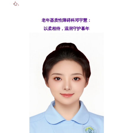
心。
老年器质性障碍科邓宇慧：
以柔相待，温润守护暮年