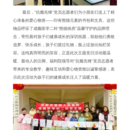
最后，“抗瘾先锋”党员志愿者们为小朋友们送上了精
心准备的爱心物资——印有熊猫元素的书包和文具。这些
物品呼应了成瘾医学二科“熊猫病房”温馨守护的品牌理
念，寄托着对孩子们健康成长的深切祝愿，鼓励他们勇敢
追梦、快乐成长，孩子们接过礼物，脸上绽放出灿烂笑
容。这纯真而明亮的笑容，正是此次主题党日活动最温
暖、最动人的注脚。福利院领导对“抗瘾先锋”党员志愿者
带来的专业教学、趣味互动和爱心物资致以诚挚感谢，表
示此次活动为孩子们的健康成长注入了温暖力量。