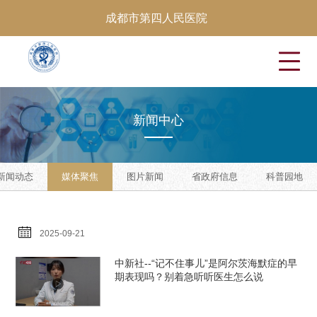
成都市第四人民医院
新
闻
中
心
新闻动态
媒体聚焦
图片新闻
省政府信息
科普园地
2025-09-21
中新社--“记不住事儿”是阿尔茨海默症的早
期表现吗？别着急听听医生怎么说